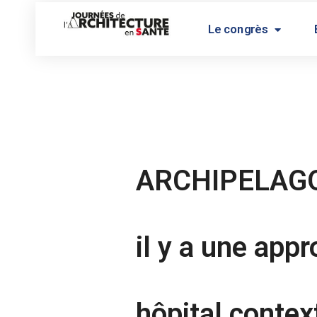
Le congrès
ARCHIPELAGO :
il y a une app
hôpital contex