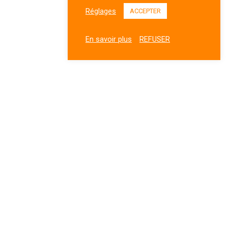
Réglages
ACCEPTER
En savoir plus
REFUSER
Contacts
+33 (0)9 66 98 43 11
SAS H Event :
30 Avenue des Avoraux 69250 Albigny-sur-Saône
FRANCE
Contactez-nous