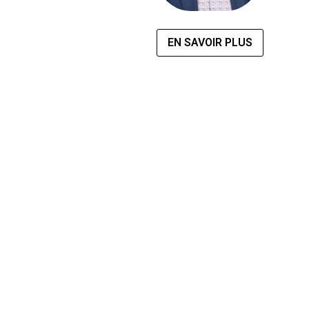
EN SAVOIR PLUS
Retrouvez également les Journées de
l'Architecture en Santé en Belgique et au
Canada
Rendez-vous à Bruxelles les 23 et 24 mars 2027
Rendez-vous à Montréal les 8 et 9 juin 2027