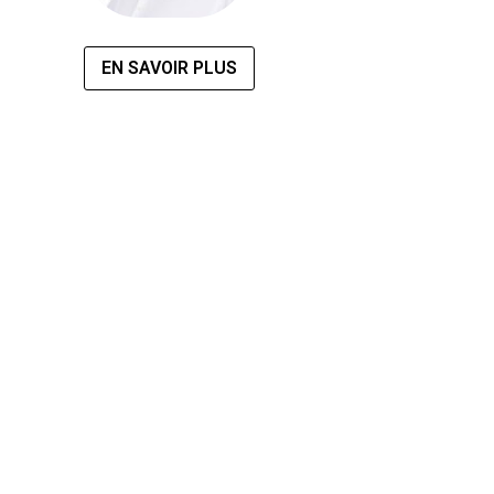
EN SAVOIR PLUS
Réseaux sociaux
Vous pouvez nous contacter à tout instant via nos
réseaux sociaux et vos tenir au courant de notre
actualité.