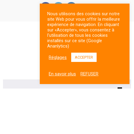
Nous utilisons des cookies sur notre
site Web pour vous offrir la meilleure
expérience de navigation. En cliquant
sur «Accepter», vous consentez à
l'utilisation de tous les cookies
installés sur ce site (Google
Ananlytics)
Réglages
ACCEPTER
En savoir plus
REFUSER
Conférencier(s)